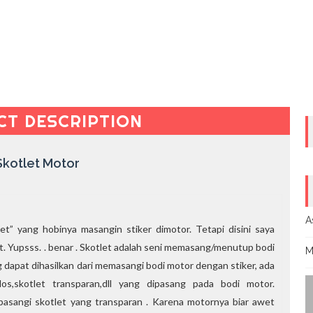
CT DESCRIPTION
Skotlet Motor
A
et” yang hobinya masangin stiker dimotor. Tetapi disini saya
t. Yupsss. . benar . Skotlet adalah seni memasang/menutup bodi
M
g dapat dihasilkan dari memasangi bodi motor dengan stiker, ada
olos,skotlet transparan,dll yang dipasang pada bodi motor.
asangi skotlet yang transparan . Karena motornya biar awet