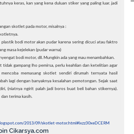
tuhnya keras, kan yang kena duluan stiker yang paling luar. jadi
gan skotlet pada motor, misalnya :
kotletnya.
 plastik bodi motor akan pudar karena sering dicuci atau faktro
ang masa kejelekan (pudar warna)
menyengat bodi motor, dll. Mungkin ada yang mau menambahkan.
tidak gampang lho pemirsa, perlu keahlian dan ketelitian agar
h mencoba memasang skotlet sendiri dirumah ternyata hasil
bah lagi dengan banyaknya kesalahan pemotongan. Sejak saat
, (niatnya ngirit palah jadi boros buat beli bahan stikernya).
 dan terima kasih.
logspot.com/2013/09/skotlet-motor.html#ixzz30xeDCERM
oin Cikarsya.com