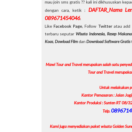
mau join sms gratis ?? kali ini dikhususkan k
DAFTAR_Nama Leng
dengan cara, ketik :
089671454046
.
Like
Facebook Page
, Follow
Twitter
atau add
terbaru seputar
Wisata Indonesia, Resep Makana
Koas
,
Dowload Film
dan
Download Software Gratis
t
Mawi Tour and Travel merupakan salah satu penyedi
Tour and Travel merupakan
Untuk melakukan p
Kantor Pemasaran : Jalan Jo
Kantor Produksi : Sunten RT 08/
0896714
Telp.
Kami juga menyediakan paket wisata Golden Sunri