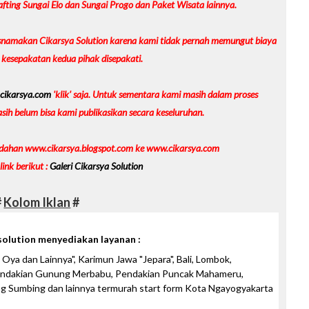
ting Sungai Elo dan Sungai Progo dan Paket Wisata lainnya.
namakan Cikarsya Solution karena kami tidak pernah memungut biaya
 kesepakatan kedua pihak disepakati.
i
cikarsya.com
'klik' saja. Untuk sementara kami masih dalam proses
ih belum bisa kami publikasikan secara keseluruhan.
ndahan www.cikarsya.blogspot.com ke www.cikarsya.com
link berikut :
Galer
i Cikarsya Solution
#
Kolom Iklan
#
solution menyediakan layanan :
Oya dan Lainnya", Karimun Jawa "Jepara", Bali, Lombok,
endakian Gunung Merbabu, Pendakian Puncak Mahameru,
 Sumbing dan lainnya termurah start form Kota Ngayogyakarta