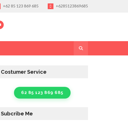
+62 85 123 869 685
+6285123869685
Costumer Service
62 85 123 869 685
Subcribe Me