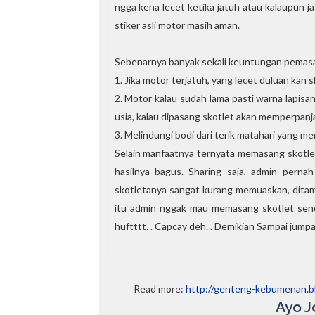
ngga kena lecet ketika jatuh atau kalaupun ja
stiker asli motor masih aman.
Sebenarnya banyak sekali keuntungan pemasan
1. Jika motor terjatuh, yang lecet duluan kan s
2. Motor kalau sudah lama pasti warna lapisan
usia, kalau dipasang skotlet akan memperpanj
3. Melindungi bodi dari terik matahari yang 
Selain manfaatnya ternyata memasang skotlet 
hasilnya bagus. Sharing saja, admin perna
skotletanya sangat kurang memuaskan, ditam
itu admin nggak mau memasang skotlet sendiri
huftttt. . Capcay deh. . Demikian Sampai jumpa
Read more:
http://genteng-kebumenan.b
Ayo J